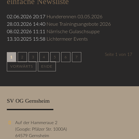
einfache Newsliste
02.06.2026 20:17
Hunderennen 03.05.2026
28.03.2026 14:40
Neue Trainingsangebote 2026
08.02.2026 11:11
Närrische Gulaschsuppe
13.10.2025 15:58
Lichtermeer Events
Seite 1 von 17
1
2
3
4
5
6
7
VORWÄRTS
ENDE
SV OG Gernsheim
Auf der Hammeraue 2
(Google: Pfälzer Str. 1000A)
64579 Gernsheim