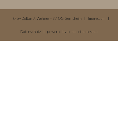
© by Zoltán J. Wehner - SV OG Gernsheim
Impressum
Datenschutz
powered by
contao-themes.net