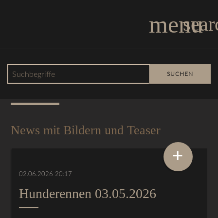
menu
sear
Suchbegriffe
SUCHEN
News
News mit Bildern und Teaser
+
02.06.2026 20:17
Hunderennen 03.05.2026