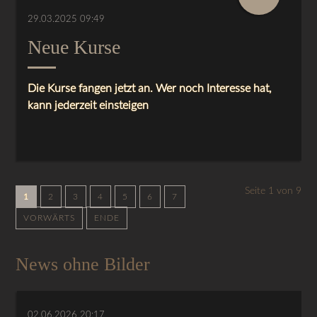
29.03.2025 09:49
Neue Kurse
Die Kurse fangen jetzt an. Wer noch Interesse hat,
kann jederzeit einsteigen
Seite 1 von 9
1
2
3
4
5
6
7
VORWÄRTS
ENDE
News ohne Bilder
02.06.2026 20:17