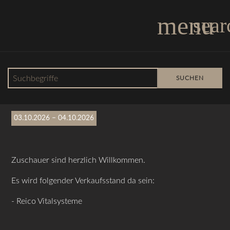
menu
sear
Suchbegriffe
SUCHEN
Eulen-Cup
03.10.2026 – 04.10.2026
Zuschauer sind herzlich Willkommen.
Es wird folgender Verkaufsstand da sein:
- Reico Vitalsysteme