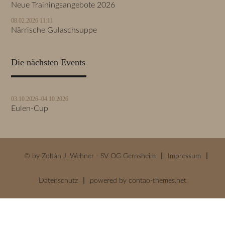
Neue Trainingsangebote 2026
08.02.2026 11:11
Närrische Gulaschsuppe
Die nächsten Events
03.10.2026–04.10.2026
Eulen-Cup
© by Zoltán J. Wehner - SV OG Gernsheim
Impressum
Datenschutz
powered by
contao-themes.net