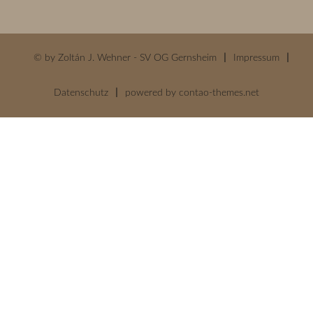
© by Zoltán J. Wehner - SV OG Gernsheim
Impressum
Datenschutz
powered by
contao-themes.net