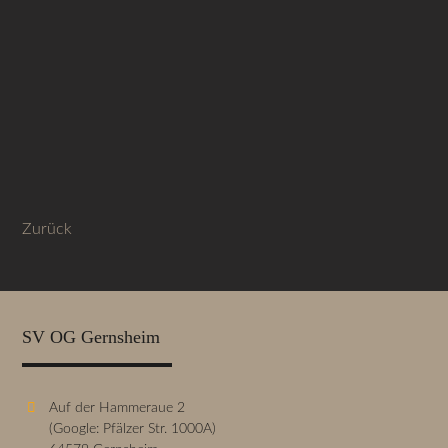
Zurück
SV OG Gernsheim
Auf der Hammeraue 2
(Google: Pfälzer Str. 1000A)