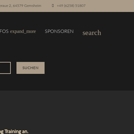
raue 2, 64579 Gernsheim
+49 (6258) 51807
expand_more
search
NFOS
SPONSOREN
SUCHEN
g Training an.