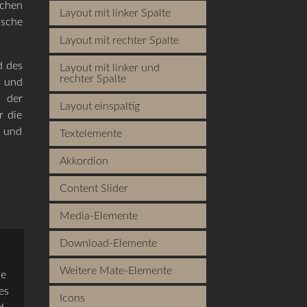
schen
Layout mit linker Spalte
ische
Layout mit rechter Spalte
d des
Layout mit linker und
rechter Spalte
n und
e der
Layout einspaltig
r die
- und
Textelemente
Akkordion
Content Slider
Media-Elemente
Download-Elemente
Weitere Mate-Elemente
ie
es
Icons