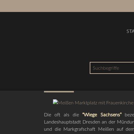
ST
Suchbegriffe
Über die Porzellan- un
Die oft als die
“Wiege Sachsens”
beze
Landeshauptstadt Dresden an der Mündung
und die Markgrafschaft Meißen auf de