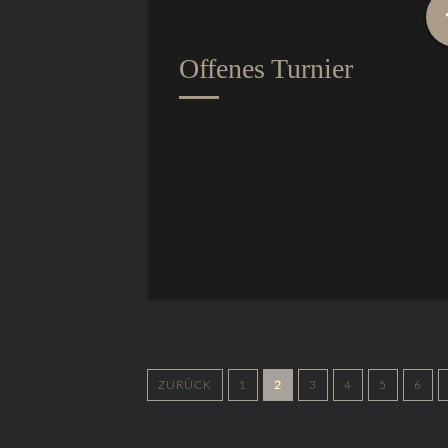
Offenes Turnier
ZURÜCK
1
2
3
4
5
6