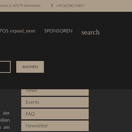
raue 2, 64579 Gernsheim
+49 (6258) 51807
expand_more
search
NFOS
SPONSOREN
SUCHEN
Tabs (Materialize)
News
Events
 der
FAQ
eißen
Newsletter
n am