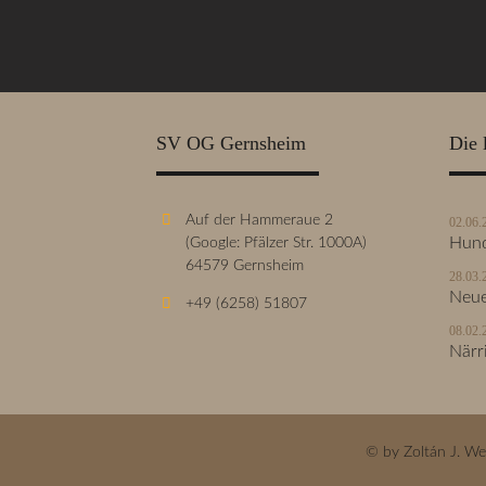
SV OG Gernsheim
Die 
Auf der Hammeraue 2
02.06.
(Google: Pfälzer Str. 1000A)
Hund
64579 Gernsheim
28.03.
Neue
+49 (6258) 51807
08.02.
Närr
© by Zoltán J. W