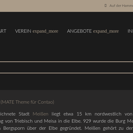
Auf der Hamme
expand_more
expand_more
ART
VEREIN
ANGEBOTE
I
Layout mit rechter Spalte
d Weinstadt Meißen
ichnete Stadt
Meißen
liegt etwa 15 km nordwestlich von
 von Triebisch und Meisa in die Elbe. 929 wurde die Burg M
m Bergsporn über der Elbe gegründet. Meißen gehört zu de