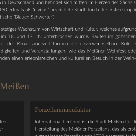
 in Deutschland und befindet sich mitten im Herzen der Sächsi
0 ertmals als “civitas” bezeichete Stadt durch die erste europä
ische “Blauen Schwerter”.
n stetiges Wachstum von Wirtschaft und Kultur, welches aufgrun
n im 18. und 19. Jh. unterbrochen wurde. Bauten im gotische
aus der Renaissancezeit formen die unverwechselbare Kuliss
rdigkeiten und Veranstaltungen, wie das Meißner Weinfest ode
en einen erlebnisreichen und kulturellen Besuch in der Wein
 Meißen
Porzellanmanufaktur
ten
International berühmt ist die Stadt Meißen für d
er
Herstellung des Meißner Porzellans, das als erst