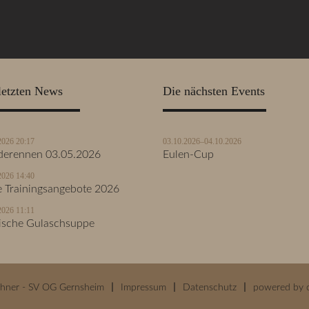
letzten News
Die nächsten Events
2026 20:17
03.10.2026–04.10.2026
erennen 03.05.2026
Eulen-Cup
2026 14:40
 Trainingsangebote 2026
2026 11:11
ische Gulaschsuppe
ehner - SV OG Gernsheim
Impressum
Datenschutz
powered by