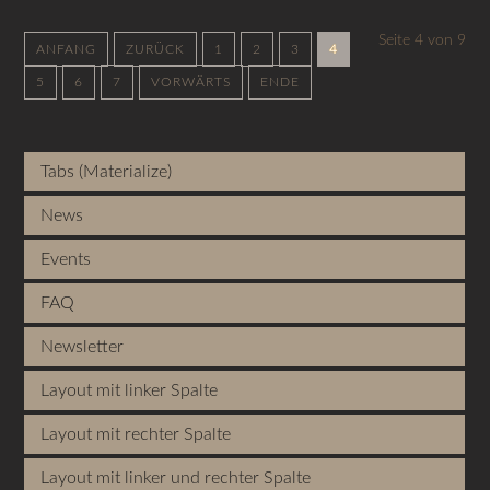
Seite 4 von 9
ANFANG
ZURÜCK
1
2
3
4
5
6
7
VORWÄRTS
ENDE
Tabs (Materialize)
News
Events
FAQ
Newsletter
Layout mit linker Spalte
Layout mit rechter Spalte
Layout mit linker und rechter Spalte