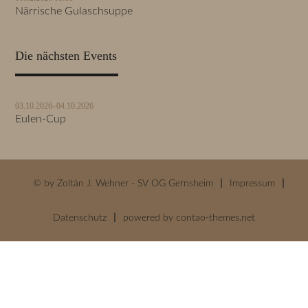
Närrische Gulaschsuppe
Die nächsten Events
03.10.2026–04.10.2026
Eulen-Cup
© by Zoltán J. Wehner - SV OG Gernsheim
Impressum
Datenschutz
powered by
contao-themes.net