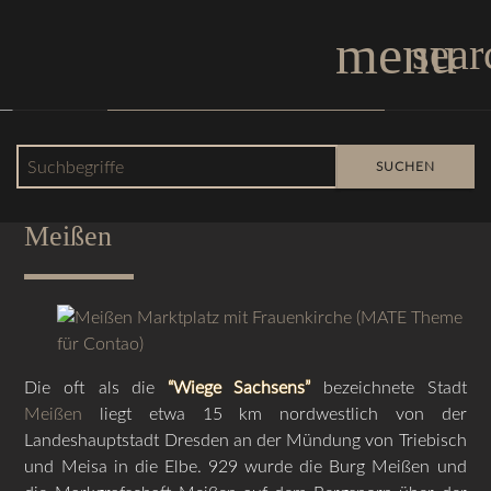
menu
sear
Layout mit rechter Spalte
Suchbegriffe
SUCHEN
Über die Porzellan- und Weinstadt
Meißen
Die oft als die
“Wiege Sachsens”
bezeichnete Stadt
Meißen
liegt etwa 15 km nordwestlich von der
Landeshauptstadt Dresden an der Mündung von Triebisch
und Meisa in die Elbe. 929 wurde die Burg Meißen und