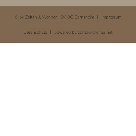
© by Zoltán J. Wehner - SV OG Gernsheim
Impressum
Datenschutz
powered by
contao-themes.net