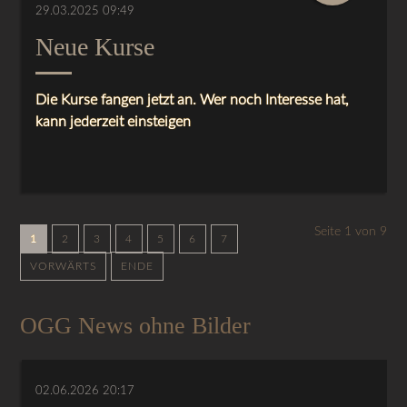
29.03.2025 09:49
Neue Kurse
Die Kurse fangen jetzt an. Wer noch Interesse hat,
kann jederzeit einsteigen
Seite 1 von 9
1
2
3
4
5
6
7
VORWÄRTS
ENDE
OGG News ohne Bilder
02.06.2026 20:17