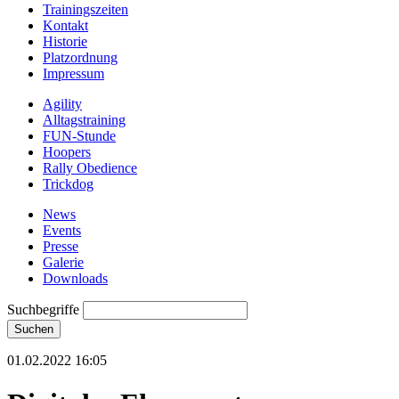
Trainingszeiten
Kontakt
Historie
Platzordnung
Impressum
Agility
Alltagstraining
FUN-Stunde
Hoopers
Rally Obedience
Trickdog
News
Events
Presse
Galerie
Downloads
Suchbegriffe
Suchen
01.02.2022 16:05