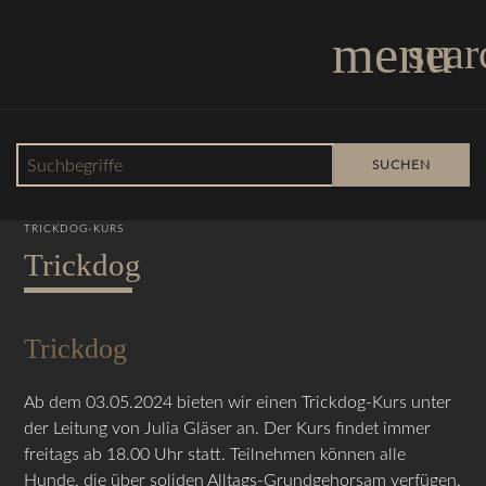
menu
sear
Suchbegriffe
SUCHEN
10.04.2024 14:10
TRICKDOG-KURS
Trickdog
Trickdog
Ab dem 03.05.2024 bieten wir einen Trickdog-Kurs unter
der Leitung von Julia Gläser an. Der Kurs findet immer
freitags ab 18.00 Uhr statt. Teilnehmen können alle
Hunde, die über soliden Alltags-Grundgehorsam verfügen.