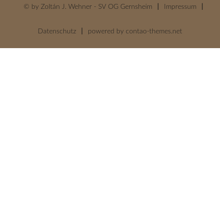
© by Zoltán J. Wehner - SV OG Gernsheim
Impressum
Datenschutz
powered by
contao-themes.net