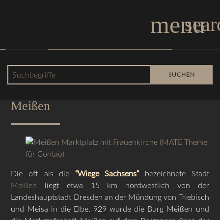
menu
sear
Layout mit rechter Spalte
Suchbegriffe
SUCHEN
Über die Porzellan- und Weinstadt
Meißen
Die oft als die
“Wiege Sachsens”
bezeichnete Stadt
Meißen
liegt etwa 15 km nordwestlich von der
Landeshauptstadt Dresden an der Mündung von Triebisch
und Meisa in die Elbe. 929 wurde die Burg Meißen und