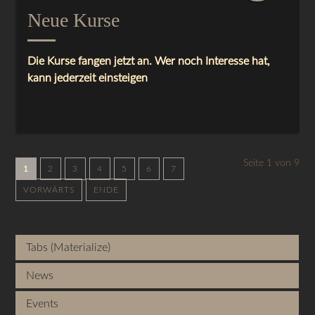
Neue Kurse
Die Kurse fangen jetzt an. Wer noch Interesse hat,
kann jederzeit einsteigen
Seite 1 von 9
1
2
3
4
5
6
7
VORWÄRTS
ENDE
Tabs (Materialize)
News
Events